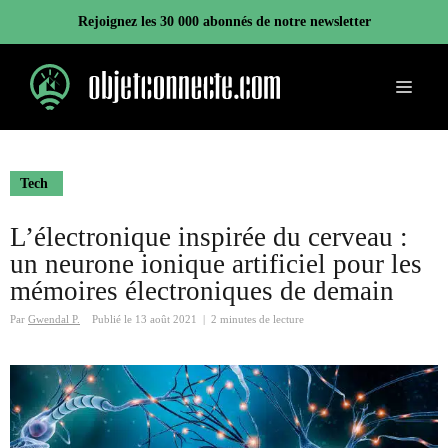
Aller
Rejoignez les 30 000 abonnés de notre newsletter
au
contenu
Menu
Tech
L’électronique inspirée du cerveau :
un neurone ionique artificiel pour les
mémoires électroniques de demain
Par
Gwendal P.
Publié le
13 août 2021
|
2 minutes de lecture