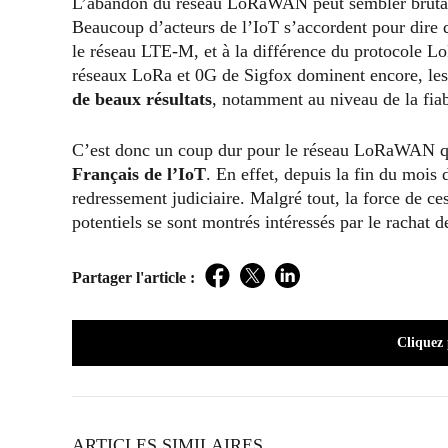
L’abandon du réseau LoRaWAN peut sembler brutal. 
Beaucoup d’acteurs de l’IoT s’accordent pour dire
le réseau LTE-M, et à la différence du protocole L
réseaux LoRa et 0G de Sigfox dominent encore, les
de beaux résultats
, notamment au niveau de la fiab
C’est donc un coup dur pour le réseau LoRaWAN q
Français de l’IoT
. En effet, depuis la fin du mois
redressement judiciaire. Malgré tout, la force de ce
potentiels se sont montrés intéressés par le rachat d
Partager l'article :
Facebook
Twitter
LinkedIn
Cliquez
ARTICLES SIMILAIRES