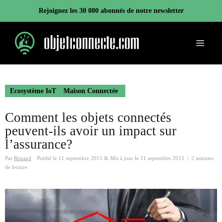
Aller
Rejoignez les 30 000 abonnés de notre newsletter
au
contenu
Menu
Ecosystème IoT
Maison Connectée
Comment les objets connectés
peuvent-ils avoir un impact sur
l’assurance?
Par
Renaud
Publié le
11 septembre 2015
&
Mis à jour le
11 septembre 2015
|
2 minutes
de lecture