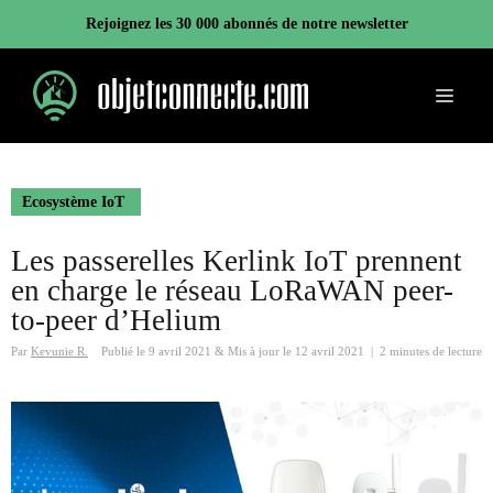
Aller
Rejoignez les 30 000 abonnés de notre newsletter
au
contenu
Menu
Ecosystème IoT
Les passerelles Kerlink IoT prennent
en charge le réseau LoRaWAN peer-
to-peer d’Helium
Par
Kevunie R.
Publié le
9 avril 2021
&
Mis à jour le
12 avril 2021
|
2 minutes de lecture