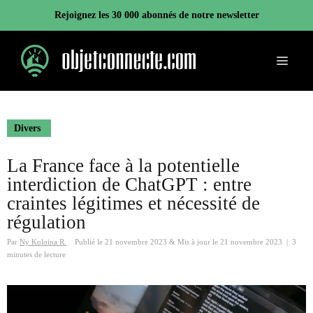
Aller
Rejoignez les 30 000 abonnés de notre newsletter
au
contenu
Menu
Divers
La France face à la potentielle
interdiction de ChatGPT : entre
craintes légitimes et nécessité de
régulation
Par
Ny Koloina R.
Publié le
21 novembre 2023
&
Mis à jour le
21 novembre 2023
|
3
minutes de lecture