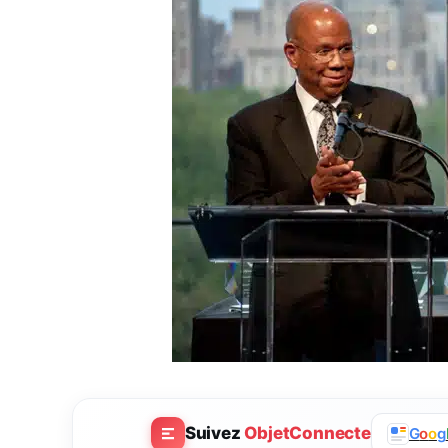
Suivez
ObjetConnecte
G
o
o
g