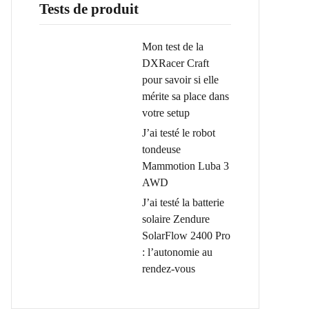
Tests de produit
Mon test de la
DXRacer Craft
pour savoir si elle
mérite sa place dans
votre setup
J’ai testé le robot
tondeuse
Mammotion Luba 3
AWD
J’ai testé la batterie
solaire Zendure
SolarFlow 2400 Pro
: l’autonomie au
rendez-vous