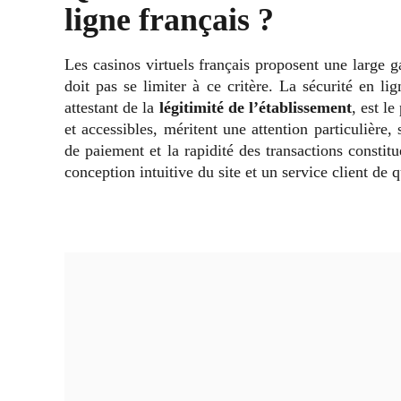
ligne français ?
Les casinos virtuels français proposent une large 
doit pas se limiter à ce critère. La sécurité en l
attestant de la
légitimité de l’établissement
, est l
et accessibles, méritent une attention particulière
de paiement et la rapidité des transactions consti
conception intuitive du site et un service client de 