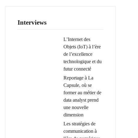
Interviews
L’Internet des
Objets (IoT) à l’ère
de l’excellence
technologique et du
futur connecté
Reportage à La
Capsule, où se
former au métier de
data analyst prend
une nouvelle
dimension
Les stratégies de
communication à