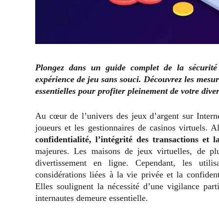
Plongez dans un guide complet de la sécurité 
expérience de jeu sans souci. Découvrez les mesures
essentielles pour profiter pleinement de votre diver
Au cœur de l’univers des jeux d’argent sur Interne
joueurs et les gestionnaires de casinos virtuels. 
confidentialité, l’intégrité des transactions et 
majeures. Les maisons de jeux virtuelles, de plu
divertissement en ligne. Cependant, les utili
considérations liées à la vie privée et la confiden
Elles soulignent la nécessité d’une vigilance par
internautes demeure essentielle.