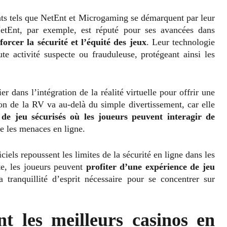
ants tels que NetEnt et Microgaming se démarquent par leur
NetEnt, par exemple, est réputé pour ses avancées dans
nforcer la sécurité et l’équité des jeux
. Leur technologie
te activité suspecte ou frauduleuse, protégeant ainsi les
 dans l’intégration de la réalité virtuelle pour offrir une
ion de la RV va au-delà du simple divertissement, car elle
de jeu sécurisés où les joueurs peuvent interagir de
re les menaces en ligne.
iels repoussent les limites de la sécurité en ligne dans les
te, les joueurs peuvent
profiter d’une expérience de jeu
a tranquillité d’esprit nécessaire pour se concentrer sur
ent les meilleurs casinos en