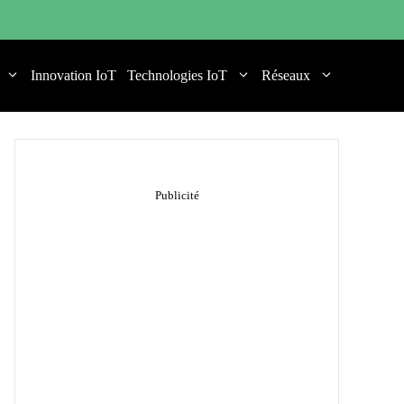
Innovation IoT
Technologies IoT
Réseaux