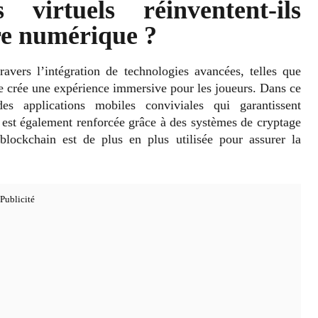
virtuels réinventent-ils
ère numérique ?
ravers l’intégration de technologies avancées, telles que
le crée une expérience immersive pour les joueurs. Dans ce
es applications mobiles conviviales qui garantissent
e est également renforcée grâce à des systèmes de cryptage
 blockchain est de plus en plus utilisée pour assurer la