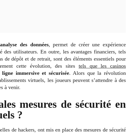
’analyse des données
, permet de créer une expérience
é des utilisateurs. En outre, les avantages financiers, tels
s de dépôt et de retrait, sont des éléments essentiels pour
aitement cette évolution, des sites
tels que les casinos
 ligne immersive et sécurisée
. Alors que la révolution
blissements virtuels, les joueurs peuvent s’attendre à des
s à venir.
pales mesures de sécurité en
uels ?
elles de hackers, ont mis en place des mesures de sécurité