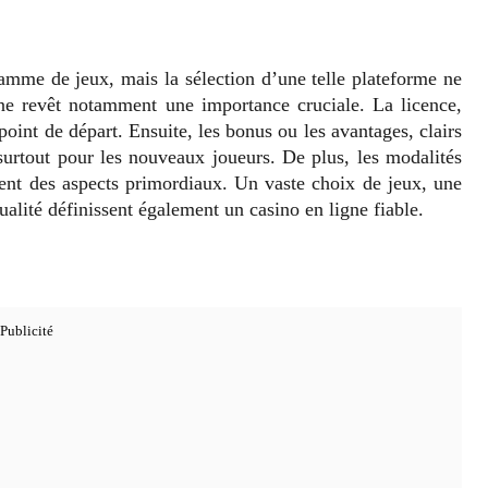
gamme de jeux, mais la sélection d’une telle plateforme ne
igne revêt notamment une importance cruciale. La licence,
e point de départ. Ensuite, les bonus ou les avantages, clairs
, surtout pour les nouveaux joueurs. De plus, les modalités
tuent des aspects primordiaux. Un vaste choix de jeux, une
qualité définissent également un casino en ligne fiable.