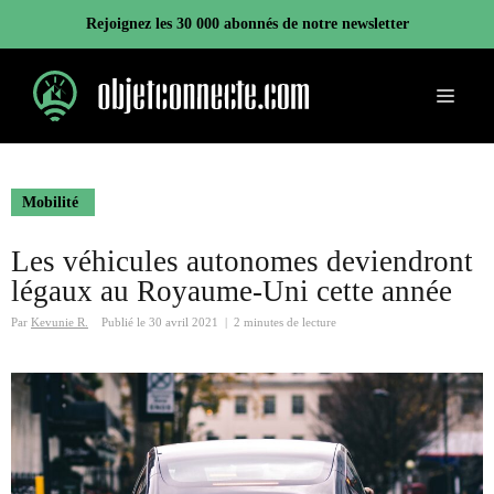
Aller
Rejoignez les 30 000 abonnés de notre newsletter
au
contenu
Menu
Mobilité
Les véhicules autonomes deviendront
légaux au Royaume-Uni cette année
Par
Kevunie R.
Publié le
30 avril 2021
|
2 minutes de lecture