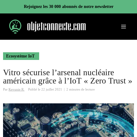
Aller
Rejoignez les 30 000 abonnés de notre newsletter
au
contenu
Menu
Ecosystème IoT
Vitro sécurise l’arsenal nucléaire
américain grâce à l’IoT « Zero Trust »
Par
Kevunie R.
Publié le
22 juillet 2021
|
2 minutes de lecture