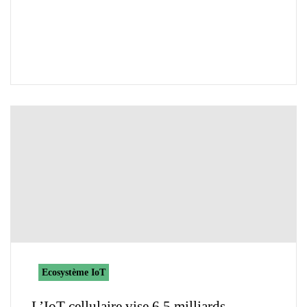
Ecosystème IoT
L’IoT cellulaire vise 6,5 milliards