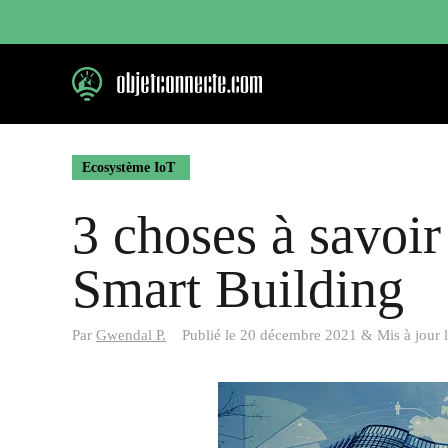
Aller
au
contenu
Ecosystème IoT
3 choses à savoir
Smart Building
Par
Gwendal P.
Publié le
20 décembre 2021
&
Mis à jour 