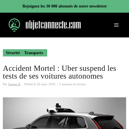
Aller
Rejoignez les 30 000 abonnés de notre newsletter
au
contenu
Menu
Sécurité
Transports
Accident Mortel : Uber suspend les
tests de ses voitures autonomes
Par
Gaetan R.
Publié le
20 mars 2018
|
2 minutes de lecture