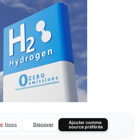
Ajouter comme
Discover
l
e
News
source préférée