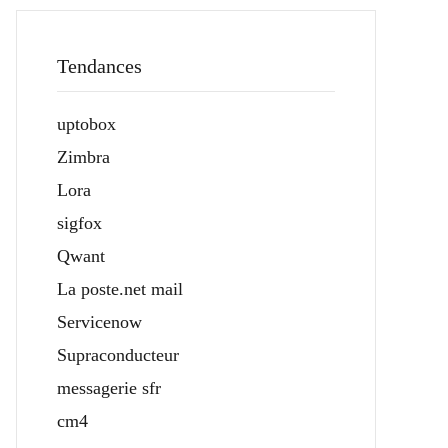
Tendances
uptobox
Zimbra
Lora
sigfox
Qwant
La poste.net mail
Servicenow
Supraconducteur
messagerie sfr
cm4