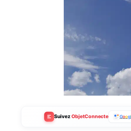
Suivez
ObjetConnecte
G
o
o
g