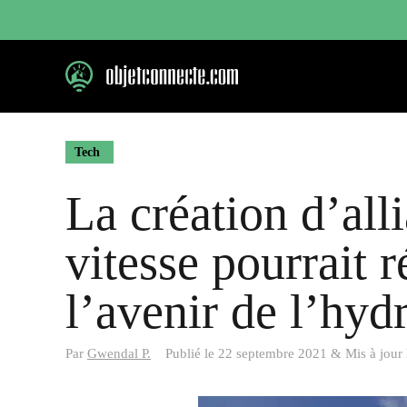
Aller
au
contenu
Tech
La création d’all
vitesse pourrait 
l’avenir de l’hyd
Par
Gwendal P.
Publié le
22 septembre 2021
&
Mis à jour