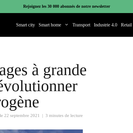
Rejoignez les 30 000 abonnés de notre newsletter
Smart city
Smart home
Transport
Industrie 4.0
Retail
iages à grande
révolutionner
rogène
 le
22 septembre 2021
|
3 minutes de lecture