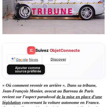
Suivez
ObjetConnecte
Discover
G
o
o
g
l
e
News
Ajouter comme
source préférée
« Où comment revenir en arrière ». Dans sa tribune,
Jean-François Menier, avocat au Barreau de Paris
revient sur l’aspect paradoxal
de la mise en place d’une
législation
concernant la voiture autonome en France.