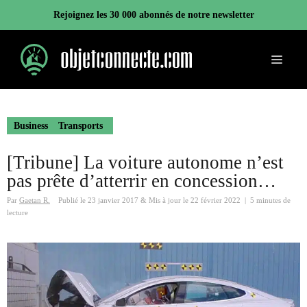
Aller
Rejoignez les 30 000 abonnés de notre newsletter
au
contenu
Menu
Business
Transports
[Tribune] La voiture autonome n’est
pas prête d’atterrir en concession…
Par
Gaetan R.
Publié le
23 janvier 2017
&
Mis à jour le
22 février 2022
|
5 minutes de
lecture