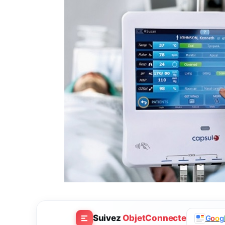
Suivez
ObjetConnecte
G
o
o
g