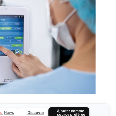
Ajouter comme
Discover
l
e
News
source préférée