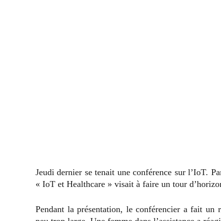
Jeudi dernier se tenait une conférence sur l’IoT. Pa
« IoT et Healthcare » visait à faire un tour d’horizo
Pendant la présentation, le conférencier a fait un
peu trop large. Une femme dans l’assistance a réag