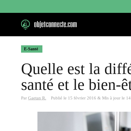
Aller
au
contenu
E-Santé
Quelle est la diff
santé et le bien-ê
Par
Gaetan R.
Publié le
15 février 2016
&
Mis à jour le
14