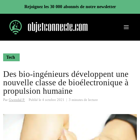
Aller
Rejoignez les 30 000 abonnés de notre newsletter
au
contenu
Menu
Tech
Des bio-ingénieurs développent une
nouvelle classe de bioélectronique à
propulsion humaine
Par
Gwendal P.
Publié le
4 octobre 2021
|
3 minutes de lecture