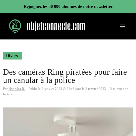
Aller
Rejoignez les 30 000 abonnés de notre newsletter
au
contenu
Menu
Divers
Des caméras Ring piratées pour faire
un canular à la police
Par
Narindra R.
Publié le
2 janvier 2023
&
Mis à jour le
2 janvier 2023
|
2 minutes de
lecture