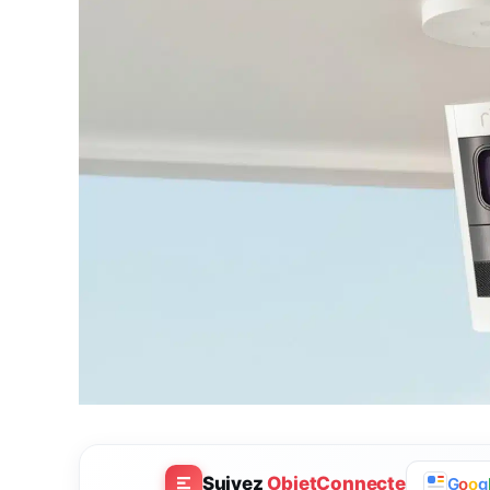
Suivez
ObjetConnecte
G
o
o
g