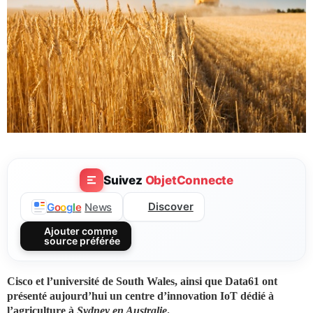
Suivez
ObjetConnecte
Discover
G
o
o
g
l
e
News
Ajouter comme
source préférée
Cisco et l’université de South Wales, ainsi que Data61 ont
présenté aujourd’hui un centre d’innovation IoT dédié à
l’agriculture à
Sydney en Australie
.