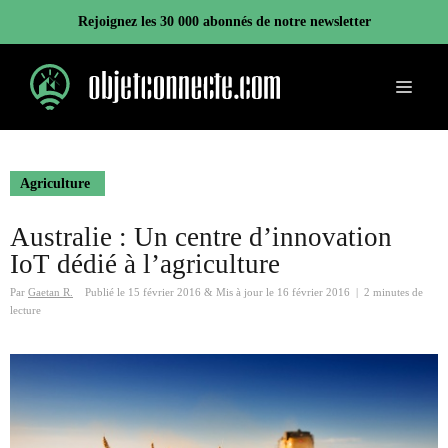
Aller
Rejoignez les 30 000 abonnés de notre newsletter
au
contenu
Menu
Agriculture
Australie : Un centre d’innovation
IoT dédié à l’agriculture
Par
Gaetan R.
Publié le
15 février 2016
&
Mis à jour le
16 février 2016
|
2 minutes de
lecture