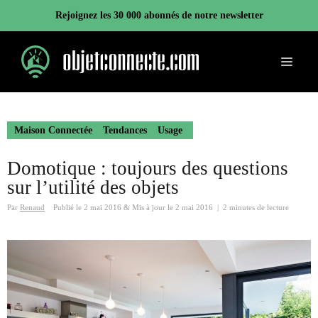
Aller
Rejoignez les 30 000 abonnés de notre newsletter
au
contenu
Menu
Maison Connectée
Tendances
Usage
Domotique : toujours des questions
sur l’utilité des objets
Par
Renaud
Publié le
2 mai 2016
&
Mis à jour le
2 mai 2016
|
2 minutes de lecture