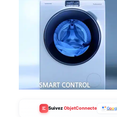
Suivez
ObjetConnecte
G
o
o
g