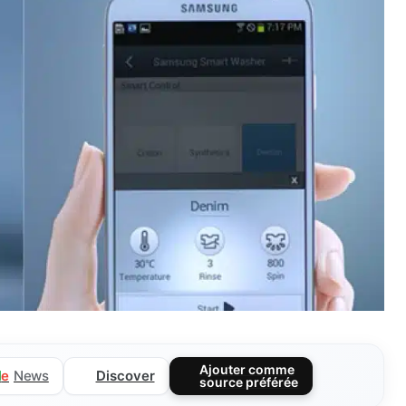
Ajouter comme
Discover
l
e
News
source préférée