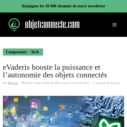
Aller
Rejoignez les 30 000 abonnés de notre newsletter
au
contenu
Menu
Composants
Tech
eVaderis booste la puissance et
l’autonomie des objets connectés
Par
Renaud
Publié le
9 mars 2015
&
Mis à jour le
23 avril 2015
|
2 minutes de lecture