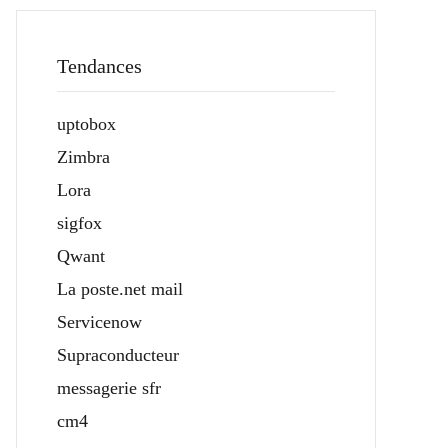
Tendances
uptobox
Zimbra
Lora
sigfox
Qwant
La poste.net mail
Servicenow
Supraconducteur
messagerie sfr
cm4