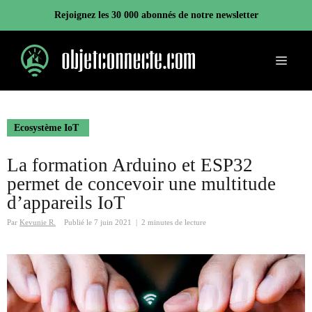
Aller
Rejoignez les 30 000 abonnés de notre newsletter
au
contenu
Menu
Ecosystème IoT
La formation Arduino et ESP32
permet de concevoir une multitude
d’appareils IoT
Par
Kevunie R.
Publié le
7 juin 2021
|
2 minutes de lecture