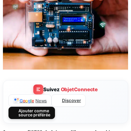
Suivez
ObjetConnecte
Discover
G
o
o
g
l
e
News
Ajouter comme
source préférée