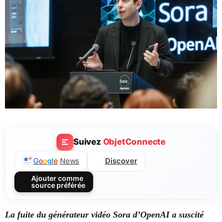
Suivez
ObjetConnecte
Discover
G
o
o
g
l
e
News
Ajouter comme
source préférée
La fuite du générateur vidéo Sora d’OpenAI a suscité