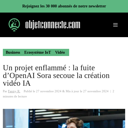
Aller
Rejoignez les 30 000 abonnés de notre newsletter
au
contenu
Menu
Business
Ecosystème IoT
Vidéo
Un projet enflammé : la fuite
d’OpenAI Sora secoue la création
vidéo IA
Par
Faniry R.
Publié le
27 novembre 2024
&
Mis à jour le
27 novembre 2024
|
2
minutes de lecture