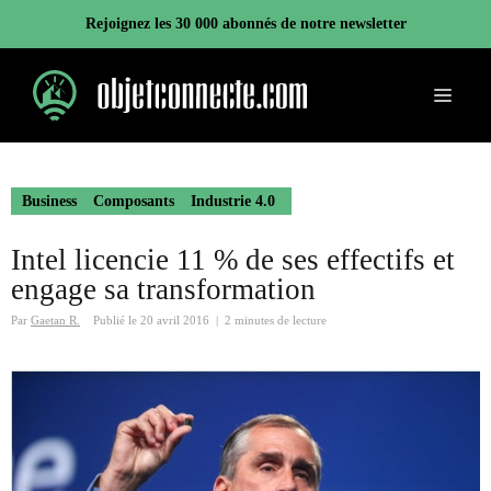
Aller
Rejoignez les 30 000 abonnés de notre newsletter
au
contenu
Menu
Business
Composants
Industrie 4.0
Intel licencie 11 % de ses effectifs et
engage sa transformation
Par
Gaetan R.
Publié le
20 avril 2016
|
2 minutes de lecture