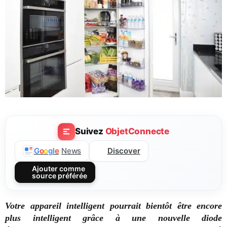
Suivez
ObjetConnecte
Discover
G
o
o
g
l
e
News
Ajouter comme
source préférée
Votre appareil intelligent pourrait bientôt être encore
plus intelligent grâce à une nouvelle diode