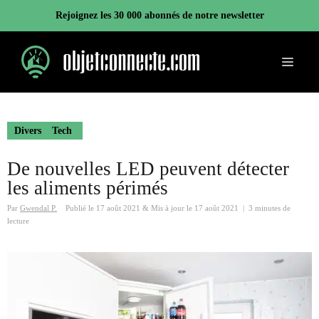
Aller
Rejoignez les 30 000 abonnés de notre newsletter
au
contenu
Menu
Divers
Tech
De nouvelles LED peuvent détecter
les aliments périmés
Par
Gwendal P.
Publié le
17 août 2021
&
Mis à jour le
17 août 2021
|
3 minutes de
lecture