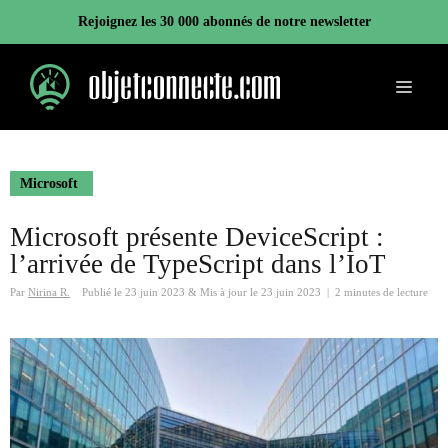
Aller
Rejoignez les 30 000 abonnés de notre newsletter
au
contenu
Menu
Microsoft
Microsoft présente DeviceScript :
l’arrivée de TypeScript dans l’IoT
Par
Nirina R.
Publié le
23 juin 2023
&
Mis à jour le
23 juin 2023
|
2 minutes de lecture