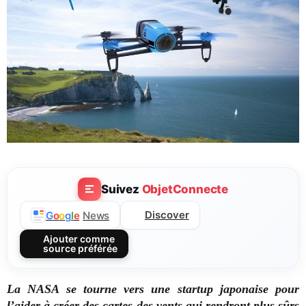
Suivez
ObjetConnecte
Discover
G
o
o
g
l
e
News
Ajouter comme
source préférée
La NASA se tourne vers une startup japonaise pour
l’aider à créer des cartes des vents qui rendront plus sûrs