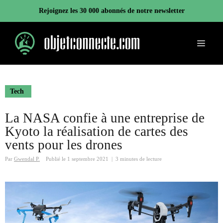
Aller
Rejoignez les 30 000 abonnés de notre newsletter
au
contenu
Menu
Tech
La NASA confie à une entreprise de
Kyoto la réalisation de cartes des
vents pour les drones
Par
Gwendal P.
Publié le
1 septembre 2021
|
3 minutes de lecture