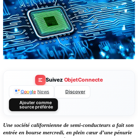
Suivez
ObjetConnecte
Discover
G
o
o
g
l
e
News
Ajouter comme
source préférée
Une société californienne de semi-conducteurs a fait son
entrée en bourse mercredi, en plein cœur d’une pénurie