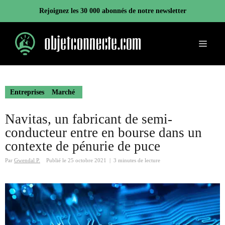
Aller
Rejoignez les 30 000 abonnés de notre newsletter
au
contenu
Menu
Entreprises
Marché
Navitas, un fabricant de semi-
conducteur entre en bourse dans un
contexte de pénurie de puce
Par
Gwendal P.
Publié le
25 octobre 2021
|
3 minutes de lecture