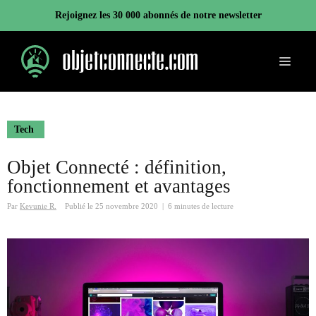
Aller
Rejoignez les 30 000 abonnés de notre newsletter
au
contenu
Menu
Tech
Objet Connecté : définition,
fonctionnement et avantages
Par
Kevunie R.
Publié le
25 novembre 2020
|
6 minutes de lecture