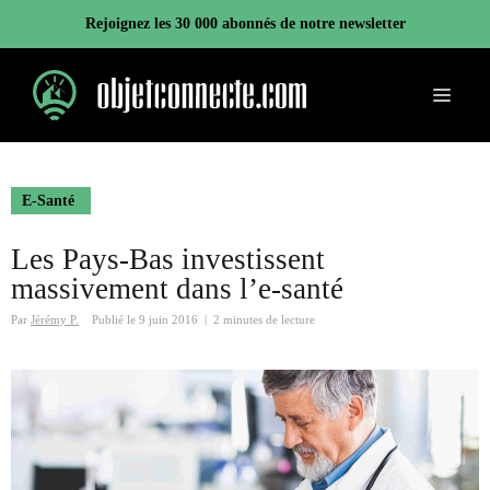
Aller
Rejoignez les 30 000 abonnés de notre newsletter
au
contenu
Menu
E-Santé
Les Pays-Bas investissent
massivement dans l’e-santé
Par
Jérémy P.
Publié le
9 juin 2016
|
2 minutes de lecture