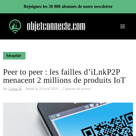
Aller
Rejoignez les 30 000 abonnés de notre newsletter
au
contenu
Menu
Sécurité
Peer to peer : les failles d’iLnkP2P
menacent 2 millions de produits IoT
Par
Gaetan R.
Publié le
29 avril 2019
|
2 minutes de lecture