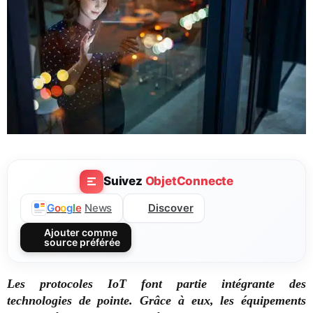
Suivez
ObjetConnecte
Discover
G
o
o
g
l
e
News
Ajouter comme
source préférée
Les protocoles IoT font partie intégrante des
technologies de pointe. Grâce à eux, les équipements