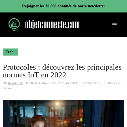
Aller
Rejoignez les 30 000 abonnés de notre newsletter
au
contenu
Menu
Tech
Protocoles : découvrez les principales
normes IoT en 2022
Par
Kevunie R.
Publié le
3 janvier 2022
&
Mis à jour le
18 janvier 2022
|
7 minutes de
lecture