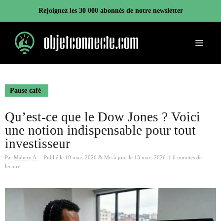
Aller
Rejoignez les 30 000 abonnés de notre newsletter
au
contenu
Menu
Pause café
Qu’est-ce que le Dow Jones ? Voici
une notion indispensable pour tout
investisseur
Par
Mahery A.
Publié le
10 mars 2026
&
Mis à jour le
13 mars 2026
|
6 minutes de
lecture