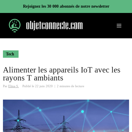
Aller
Rejoignez les 30 000 abonnés de notre newsletter
au
contenu
Menu
Tech
Alimenter les appareils IoT avec les
rayons T ambiants
Par
Elina S.
Publié le
22 juin 2020
|
2 minutes de lecture