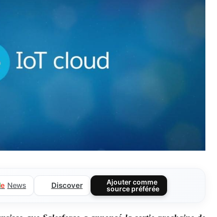
Ajouter comme
Discover
l
e
News
source préférée