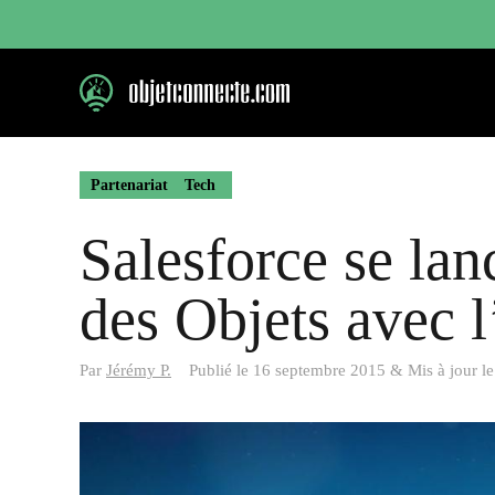
Aller
au
contenu
Partenariat
Tech
Salesforce se lan
des Objets avec 
Par
Jérémy P.
Publié le
16 septembre 2015
&
Mis à jour l