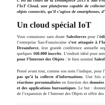
C’est au cours de la Dreamforce 2015 à San Fran
l’IoT Cloud, une plateforme capable de collect
objets connectés, qu’il s’agisse de smartphones, d
Un cloud spécial IoT
Vous connaissez sans doute
Salesforces
pour l’
édi
l’entreprise San-Fransiscaine
s’est attaquée à l’I
Dreamforce
, leur grande conférence annuelle or
quelques
160.000 inscrits
. L’endroit idéal pour an
pour l’Internet des Objets
: le bien nommé
Sales
Pensé avant tout, comme son nom l’indique, pour l
pas qu’à la collecte d’informations
. Une fois e
réactions personnalisées
en fonction des
données 
et des applications bureautiques
. Le but : donne
de l’expansion de l’Internet des Objets et offrir des 