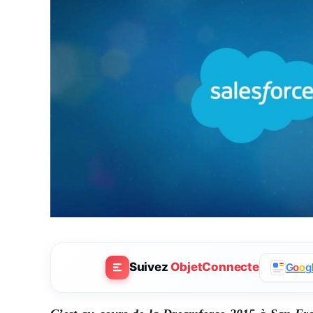
Suivez
ObjetConnecte
G
o
o
g