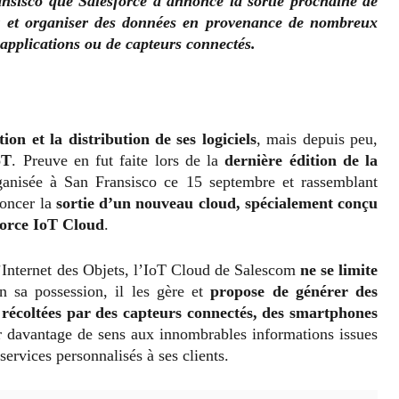
sisco que Salesforce a annoncé la sortie prochaine de
er et organiser des données en provenance de nombreux
’applications ou de capteurs connectés.
tion et la distribution de ses logiciels
, mais depuis peu,
oT
. Preuve en fut faite lors de la
dernière édition de la
ganisée à San Fransisco ce 15 septembre et rassemblant
noncer la
sortie d’un nouveau cloud, spécialement conçu
force IoT Cloud
.
’Internet des Objets, l’IoT Cloud de Salescom
ne se limite
n sa possession, il les gère et
propose de générer des
récoltées par des capteurs connectés, des smartphones
r davantage de sens aux innombrables informations issues
services personnalisés à ses clients.