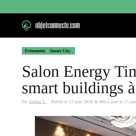
Aller
au
contenu
Evénement
Smart City
Salon Energy Time
smart buildings à
Par
Arthur L.
Publié le
15 juin 2016
&
Mis à jour le
15 ju