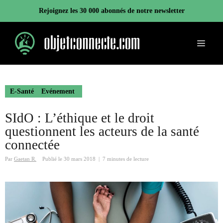
Aller
Rejoignez les 30 000 abonnés de notre newsletter
au
contenu
Menu
E-Santé
Evénement
SIdO : L’éthique et le droit
questionnent les acteurs de la santé
connectée
Par
Gaetan R.
Publié le
30 mars 2018
|
7 minutes de lecture