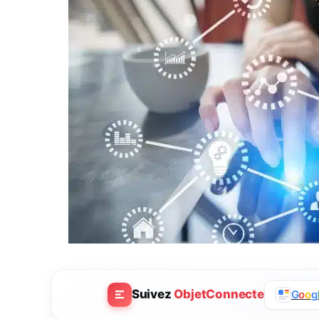
Suivez
ObjetConnecte
G
o
o
g