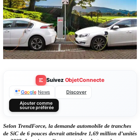
Suivez
ObjetConnecte
Discover
G
o
o
g
l
e
News
Ajouter comme
source préférée
Selon TrendForce, la demande automobile de tranches
de SiC de 6 pouces devrait atteindre 1,69 million d’unités