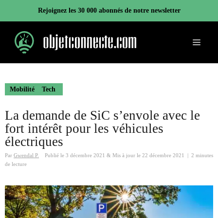
Aller
Rejoignez les 30 000 abonnés de notre newsletter
au
contenu
Menu
Mobilité
Tech
La demande de SiC s’envole avec le
fort intérêt pour les véhicules
électriques
Par
Gwendal P.
Publié le
3 décembre 2021
&
Mis à jour le
22 décembre 2021
|
2 minutes
de lecture