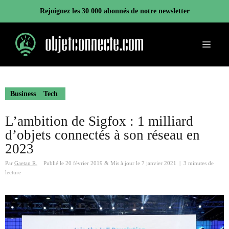
Aller
Rejoignez les 30 000 abonnés de notre newsletter
au
contenu
Menu
Business
Tech
L’ambition de Sigfox : 1 milliard
d’objets connectés à son réseau en
2023
Par
Gaetan R.
Publié le
20 février 2019
&
Mis à jour le
7 janvier 2021
|
3 minutes de
lecture