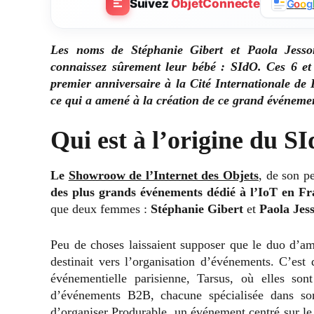
Suivez
ObjetConnecte
G
o
o
g
Les noms de Stéphanie Gibert et Paola Jesso
connaissez sûrement leur bébé : SIdO. Ces 6 et 
premier anniversaire à la Cité Internationale de 
ce qui a amené à la création de ce grand événemen
Qui est à l’origine du S
Le
Showroow de l’Internet des Objets
, de son p
des plus grands événements dédié à l’IoT en F
que deux femmes :
Stéphanie Gibert
et
Paola Jes
Peu de choses laissaient supposer que le duo d’ami
destinait vers l’organisation d’événements. C’est
événementielle parisienne, Tarsus, où elles so
d’événements B2B, chacune spécialisée dans son
d’organiser Produrable, un événement centré sur le