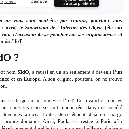
Discover
l
e
News
source préférée
n ne vous sont peut-être pas connus, pourtant vous
7 avril, le Showroom de l’Internet des Objets fête son
Lyon. L’occasion de se pencher sur ses organisatrices et
t de l’IoT.
IdO ?
etit nom
SIdO
, a réussi en un an seulement à devenir
l’un
rance et en Europe
. A son origine, pourtant, on ne trouve
son
.
es se dirigerait un jour vers l’IoT. En revanche, tout les
 que toutes les deux se sont rencontrées dans une société
nt devenues amies. Toutes deux étaient déjà en charge
 propre domaine. Ainsi, Paola est restée à Paris afin
 développement durable (on y retrouve d’ailleurs plusieurs