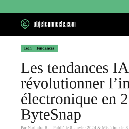
Aller
au
contenu
Tech
Tendances
Les tendances IA
révolutionner l’i
électronique en 
ByteSnap
Par
Narindra R.
Publié le
8 janvier 2024
&
Mis à jour le
8