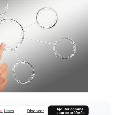
Ajouter comme
Discover
l
e
News
source préférée