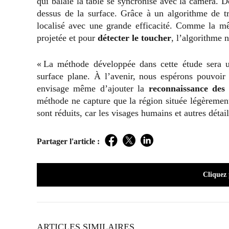
qui balaie la table se syncronise avec la caméra. De
dessus de la surface. Grâce à un algorithme de t
localisé avec une grande efficacité. Comme la mê
projetée et pour
détecter le toucher
, l’algorithme 
« La méthode développée dans cette étude sera ut
surface plane. À l’avenir, nous espérons pouvoir
envisage même d’ajouter la
reconnaissance des
méthode ne capture que la région située légèrement
sont réduits, car les visages humains et autres détail
Partager l'article :
Facebook
Twitter
LinkedIn
Cliquez
ARTICLES SIMILAIRES