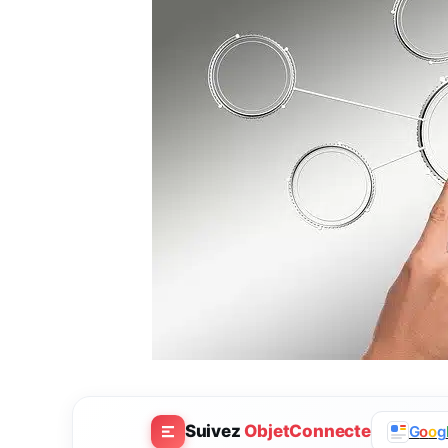
Suivez
ObjetConnecte
G
o
o
g