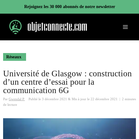
Aller
Rejoignez les 30 000 abonnés de notre newsletter
au
contenu
Menu
Réseaux
Université de Glasgow : construction
d’un centre d’essai pour la
communication 6G
Par
Gwendal P.
Publié le
3 décembre 2021
&
Mis à jour le
22 décembre 2021
|
2 minutes
de lecture