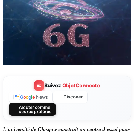
Suivez
ObjetConnecte
Discover
G
o
o
g
l
e
News
Ajouter comme
source préférée
L’université de Glasgow construit un centre d’essai pour