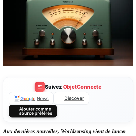
Suivez
ObjetConnecte
Discover
G
o
o
g
l
e
News
Ajouter comme
source préférée
Aux dernières nouvelles, Worldsensing vient de lancer