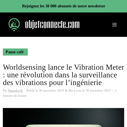
Aller
Rejoignez les 30 000 abonnés de notre newsletter
au
contenu
Menu
Pause café
Worldsensing lance le Vibration Meter
: une révolution dans la surveillance
des vibrations pour l’ingénierie
Par
Narindra R.
Publié le
30 novembre 2023
&
Mis à jour le
30 novembre 2023
|
2
minutes de lecture