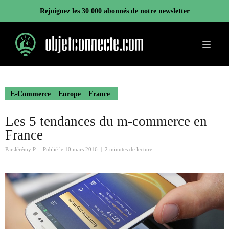
Aller
Rejoignez les 30 000 abonnés de notre newsletter
au
contenu
Menu
E-Commerce
Europe
France
Les 5 tendances du m-commerce en
France
Par
Jérémy P.
Publié le
10 mars 2016
|
2 minutes de lecture