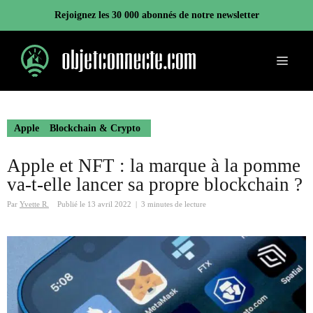
Aller
Rejoignez les 30 000 abonnés de notre newsletter
au
contenu
Menu
Apple
Blockchain & Crypto
Apple et NFT : la marque à la pomme
va-t-elle lancer sa propre blockchain ?
Par
Yvette R.
Publié le
13 avril 2022
|
3 minutes de lecture