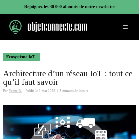
Aller
Rejoignez les 30 000 abonnés de notre newsletter
au
contenu
Menu
Ecosystème IoT
Architecture d’un réseau IoT : tout ce
qu’il faut savoir
Par
Yvette R.
Publié le
9 mai 2022
|
5 minutes de lecture