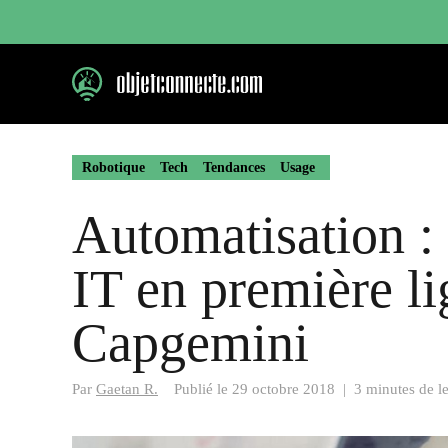
Aller
au
contenu
Robotique
Tech
Tendances
Usage
Automatisation :
IT en première li
Capgemini
Par
Gaetan R.
Publié le
29 octobre 2018
|
3 minutes de l